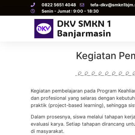
0822 5651 4048
tefa-dkv@smkn1bjm.
Senin - Jumat : 9:00 - 18:30
DKV SMKN 1
Banjarmasin
Kegiatan Pem
Kegiatan pembelajaran pada Program Keahlian
dan profesional yang selaras dengan kebutuha
praktik (project-based learning), sehingga s
Dalam prosesnya, siswa melalui tahapan kerja 
evaluasi karya. Setiap tahapan dirancang unt
di masyarakat.